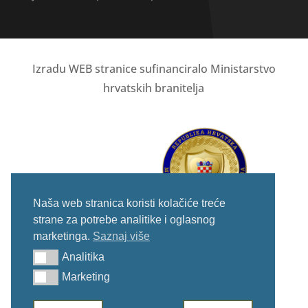
Izradu WEB stranice sufinanciralo Ministarstvo
hrvatskih branitelja
Naša web stranica koristi kolačiće treće
strane za potrebe analitike i oglasnog
marketinga.
Saznaj više
Analitika
Analitika
Marketing
Marketing