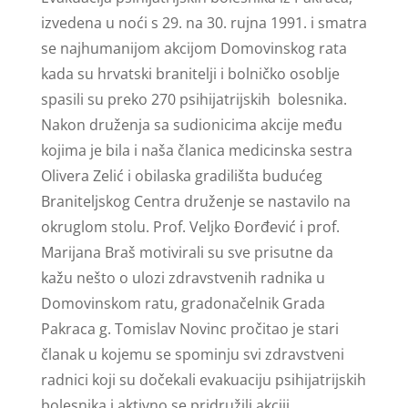
izvedena u noći s 29. na 30. rujna 1991. i smatra
se najhumanijom akcijom Domovinskog rata
kada su hrvatski branitelji i bolničko osoblje
spasili su preko 270 psihijatrijskih bolesnika.
Nakon
druženja sa sudionicima akcije među
kojima je bila i naša članica medicinska sestra
Olivera Zelić i obilaska gradilišta budućeg
Braniteljskog Centra druženje se nastavilo na
okruglom stolu.
Prof. Veljko Đorđević i prof.
Marijana Braš motivirali su sve prisutne da
kažu nešto o ulozi zdravstvenih radnika u
Domovinskom ratu, gradonačelnik Grada
Pakraca g. Tomislav Novinc pročitao je stari
članak u kojemu se spominju svi zdravstveni
radnici koji su dočekali evakuaciju psihijatrijskih
bolesnika i aktivno se pridružili akciji