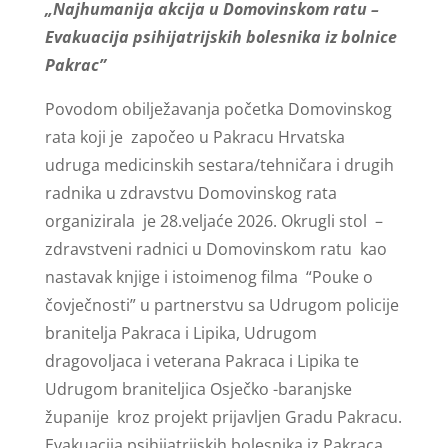
„Najhumanija akcija u Domovinskom ratu –
Evakuacija psihijatrijskih bolesnika iz bolnice
Pakrac”
Povodom obilježavanja početka Domovinskog
rata koji je započeo u Pakracu Hrvatska
udruga medicinskih sestara/tehničara i drugih
radnika u zdravstvu Domovinskog rata
organizirala je 28.veljaće 2026. Okrugli stol –
zdravstveni radnici u Domovinskom ratu kao
nastavak knjige i istoimenog filma “Pouke o
čovječnosti” u partnerstvu sa Udrugom policije
branitelja Pakraca i Lipika, Udrugom
dragovoljaca i veterana Pakraca i Lipika te
Udrugom braniteljica Osječko -baranjske
županije kroz projekt prijavljen Gradu Pakracu.
Evakuacija psihijatrijskih bolesnika iz Pakraca,