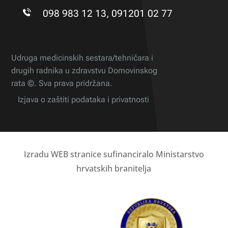
098 983 12 13, 091201 02 77
Udruga medicinskih sestara/tehničara i
drugih radnika u zdravstvu Domovinskog
rata ©. Sva prava pridržana.
Izjava o zaštiti podataka i privatnosti
Izradu WEB stranice sufinanciralo Ministarstvo
hrvatskih branitelja