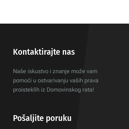
Kontaktirajte nas
Naše iskustvo i znanje može vam
pomoći u ostvarivanju vaših prava
proisteklih iz Domovinskog rata!
Pošaljite poruku