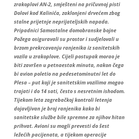
zrakoplovi AN-2, smješteni na pričuvnoj pisti
Dolovi kod Kalinića, zaklonjeni drvećem zbog
stalne prijetnje neprijateljskih napada.
Pripadnici Samostalne domobranske bojne
Požega osiguravali su prostor i sudjelovali u
brzom prekrcavanju ranjenika iz sanitetskih
vozila u zrakoplove. Cijeli postupak morao je
biti završen u petnaestak minuta, nakon čega
bi avion poletio na pedesetominutni let do
Plesa – put koji je sanitetskim vozilima mogao
trajati i do 14 sati, često s nesretnim ishodom.
Tijekom leta zagrebačkoj kontroli letenja
dojavljivan je broj ranjenika kako bi
sanitetske službe bile spremne za njihov hitan
prihvat. Avioni su mogli prevesti do šest
ležećih pacijenata, a tijekom operacije