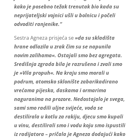
kako je posebno težak trenutak bio kada su
neprijateljski vojnici ušli u bolnicu i počeli
odvoditi ranjenike.“
Sestra Agneza prisjeća se
»da su skladišta
hrane odlazila u zrak čim su se napunila
novim zalihama«. Ostajali smo bez agregata.
Središnja zgrada bila je razrušena i zvali smo
je »Vila propuh«. Na kraju smo morali u
podrum, atomsko sklonište zabarikadirano
vrećama pijeska, daskama i ormarima
naguranima na prozore. Nedostajalo je svega,
sami smo radili uljne svijeće, voda se
destilirala u kotlu za rakiju, djecu smo kupali
u vinu, destilirali smo i vodu koju smo ispustili
iz radijatora – pričala je Agneza dodajući kako