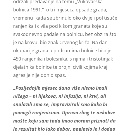
održali predavanje na temu „Vukovarska
bolnica 1991.“ o tri mjeseca opsade grada,
vremenu kada se zbrinulo oko dvije i pol tisuće
ranjenika i civila pod kišom granata koje su
svakodnevno padale na bolnicu, bez obzira što
je na krovu bio znak Crvenog križa. Na dan
okupacije grada u podrumima bolnice bilo je
450 ranjenika i bolesnika, s njima i tristotinjak
djelatnika bolnice te brojni civili kojima kraj
agresije nije donio spas.
„Posljednjih mjesec dana više nismo imali
ničega – ni lijekova, ni infuzija, ni krvi, ali
snalazili smo se, improvizirali smo kako bi
pomogli ranjenicima. Upravo zbog te nekakve
mašte koju sam tada imao moram priznati da
je rezultat bio jako dobar, naglasio je i dodao