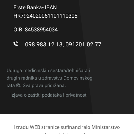
Erste Banka- IBAN
HR7924020061101110305
OIB: 84538954034
098 983 12 13, 091201 02 77
Udruga medicinskih sestara/tehničara i
drugih radnika u zdravstvu Domovinskog
rata ©. Sva prava pridržana.
Izjava o zaštiti podataka i privatnosti
Izradu WEB stranice sufinanciralo Ministarstvo