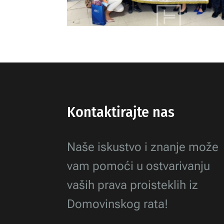
Kontaktirajte nas
Naše iskustvo i znanje može
vam pomoći u ostvarivanju
vaših prava proisteklih iz
Domovinskog rata!