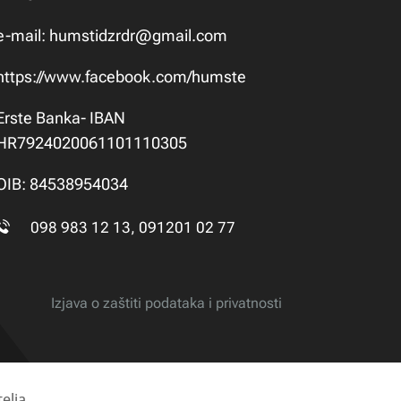
e-mail:
humstidzrdr@gmail.com
https://www.facebook.com/humste
Erste Banka- IBAN
HR7924020061101110305
OIB: 84538954034
098 983 12 13, 091201 02 77
Izjava o zaštiti podataka i privatnosti
elja