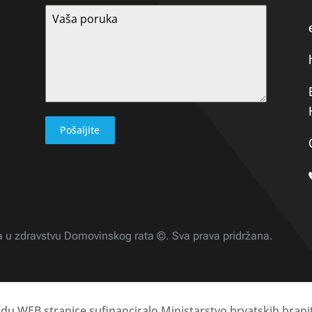
Pošaljite
a u zdravstvu Domovinskog rata ©. Sva prava pridržana.
adu WEB stranice sufinanciralo Ministarstvo hrvatskih branit