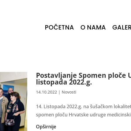
POČETNA
O NAMA
GALER
Postavljanje Spomen ploče U
listopada 2022.g.
14.10.2022
|
Novosti
14. Listopada 2022.g. na šušačkom lokalitet
spomen ploču Hrvatske udruge medicinski
Opširnije