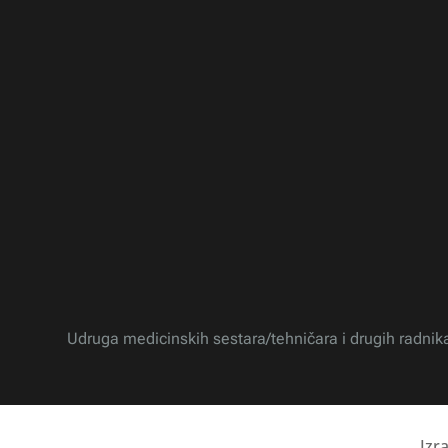
Udruga medicinskih sestara/tehničara i drugih radnik
Izr