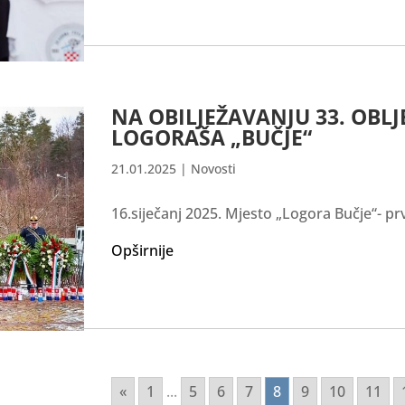
NA OBILJEŽAVANJU 33. OBL
LOGORAŠA „BUČJE“
21.01.2025
|
Novosti
16.siječanj 2025. Mjesto „Logora Bučje“- p
Opširnije
«
1
...
5
6
7
8
9
10
11