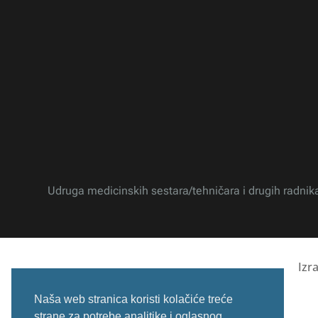
Udruga medicinskih sestara/tehničara i drugih radnik
Izr
Naša web stranica koristi kolačiće treće
strane za potrebe analitike i oglasnog