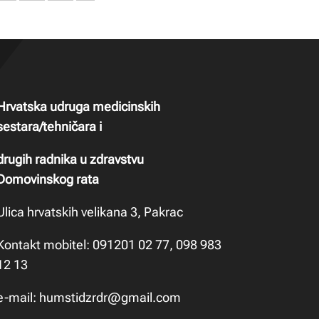
Hrvatska udruga medicinskih
sestara/tehničara i
drugih radnika u zdravstvu
Domovinskog rata
Ulica hrvatskih velikana 3, Pakrac
Kontakt mobitel: 091201 02 77, 098 983
12 13
e-mail:
humstidzrdr@gmail.com