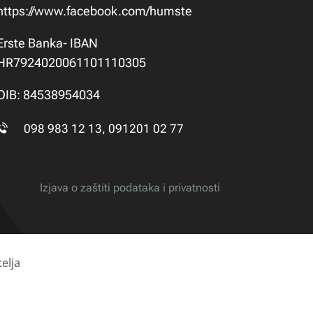
https://www.facebook.com/humste
Erste Banka- IBAN
HR7924020061101110305
OIB: 84538954034
098 983 12 13, 091201 02 77
Izjava o zaštiti podataka i privatnosti
elja