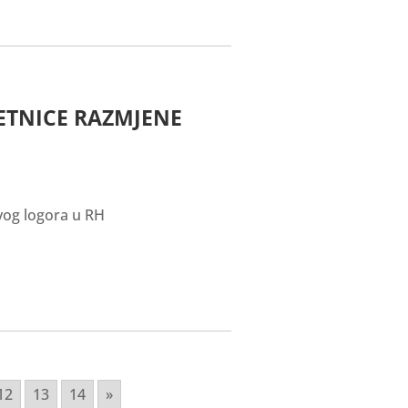
JETNICE RAZMJENE
rvog logora u RH
12
13
14
»