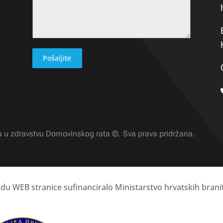
Pošaljite
a u zdravstvu Domovinskog rata ©. Sva prava pridržana.
adu WEB stranice sufinanciralo Ministarstvo hrvatskih branit