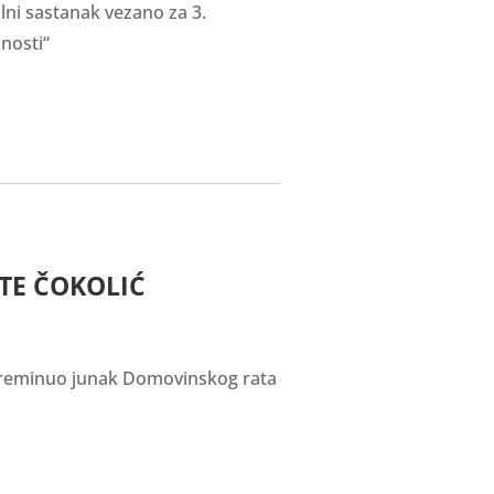
alni sastanak vezano za 3.
nosti“
TE ČOKOLIĆ
e preminuo junak Domovinskog rata