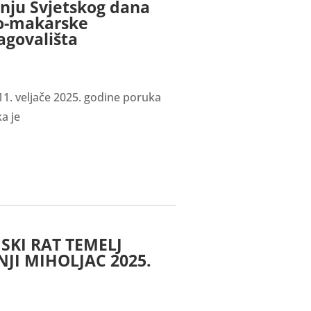
vanju Svjetskog dana
ko-makarske
agovališta
1. veljače 2025. godine poruka
a je
KI RAT TEMELJ
JI MIHOLJAC 2025.